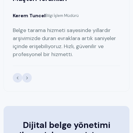
Kerem Tuncel
Seli
Bilgi İşlem Müdürü
men
Belge tarama hizmeti sayesinde yıllardır
OCR
yet
arşivimizde duran evraklara artık saniyeler
söz
içinde erişebiliyoruz. Hızlı, güvenilir ve
kola
profesyonel bir hizmetti.
Dijital belge yönetimi