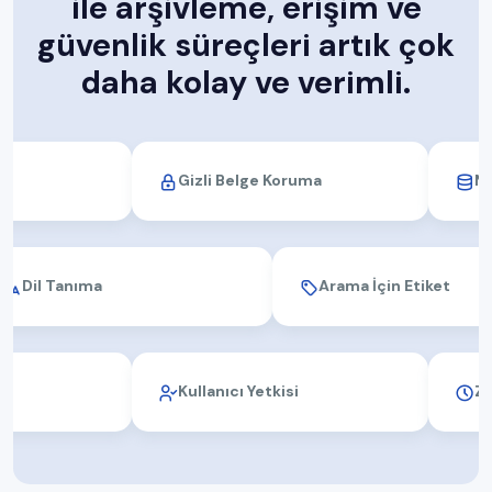
ile arşivleme, erişim ve
güvenlik süreçleri artık çok
daha kolay ve verimli.
Gizli Belge Koruma
Meta Veri 
Dil Tanıma
Arama İçin Et
Kullanıcı Yetkisi
Zaman Dam